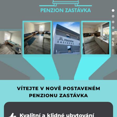
P
P
P
VÍTEJTE V NOVĚ POSTAVENÉM
PENZIONU ZASTÁVKA
Kvalitní a klidné ubytování