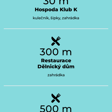
30 m
Hospoda Klub K
kulečník, šipky, zahrádka
300 m
Restaurace
Dělnický dům
zahrádka
500 m